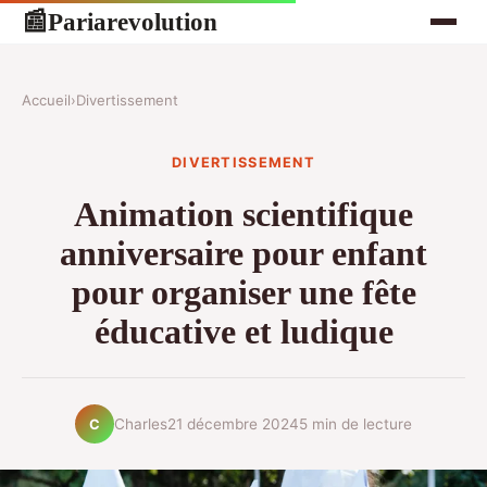
Pariarevolution
📰
Accueil
›
Divertissement
DIVERTISSEMENT
Animation scientifique
anniversaire pour enfant
pour organiser une fête
éducative et ludique
Charles
21 décembre 2024
5 min de lecture
C