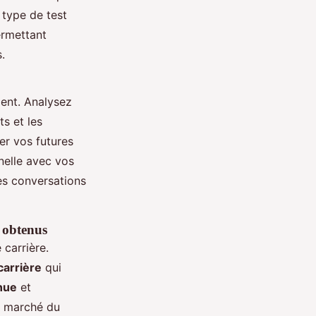
type de test
ermettant
.
ement. Analysez
s et les
er vos futures
nelle avec vos
des conversations
s obtenus
 carrière.
carrière
qui
nue
et
e marché du