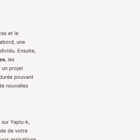
es et le
'abord, une
dividu. Ensuite,
es
, les
 un projet
 durée pouvant
 de nouvelles
sur Yaplu-k,
ide de votre
 vos aspirations