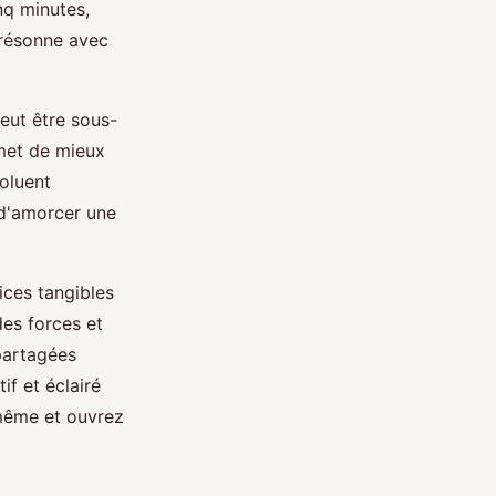
nq minutes,
r résonne avec
eut être sous-
rmet de mieux
voluent
 d'amorcer une
ices tangibles
es forces et
 partagées
if et éclairé
-même et ouvrez