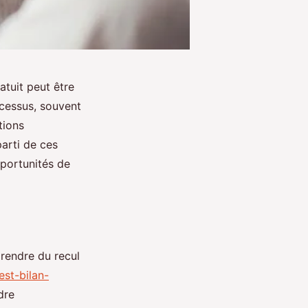
atuit peut être
cessus, souvent
tions
arti de ces
pportunités de
rendre du recul
est-bilan-
dre