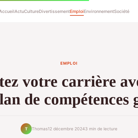
Accueil
Actu
Culture
Divertissement
Emploi
Environnement
Société
EMPLOI
tez votre carrière av
ilan de compétences 
Thomas
12 décembre 2024
3 min de lecture
T