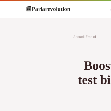
Pariarevolution
📰
Accueil
›
Emploi
Boos
test b