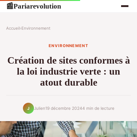
Pariarevolution
📰
Accueil
›
Environnement
ENVIRONNEMENT
Création de sites conformes à
la loi industrie verte : un
atout durable
Julien
19 décembre 2024
4 min de lecture
J