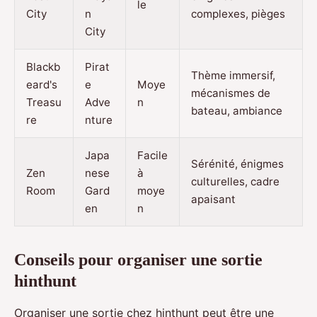
le
City
n
complexes, pièges
City
Blackb
Pirat
Thème immersif,
eard's
e
Moye
mécanismes de
Treasu
Adve
n
bateau, ambiance
re
nture
Japa
Facile
Sérénité, énigmes
Zen
nese
à
culturelles, cadre
Room
Gard
moye
apaisant
en
n
Conseils pour organiser une sortie
hinthunt
Organiser une sortie chez hinthunt peut être une