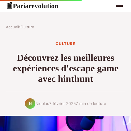
Pariarevolution
📰
Accueil
›
Culture
CULTURE
Découvrez les meilleures
expériences d'escape game
avec hinthunt
Nicolas
7 février 2025
7 min de lecture
N