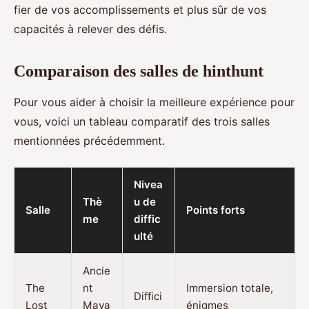
fier de vos accomplissements et plus sûr de vos
capacités à relever des défis.
Comparaison des salles de hinthunt
Pour vous aider à choisir la meilleure expérience pour
vous, voici un tableau comparatif des trois salles
mentionnées précédemment.
Nivea
Thè
u de
Salle
Points forts
me
diffic
ulté
Ancie
The
nt
Immersion totale,
Diffici
Lost
Maya
énigmes