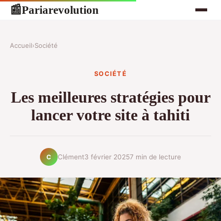
Pariarevolution
📰
Accueil
›
Société
SOCIÉTÉ
Les meilleures stratégies pour
lancer votre site à tahiti
Clément
3 février 2025
7 min de lecture
C