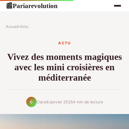
Pariarevolution
📰
Accueil
›
Actu
ACTU
Vivez des moments magiques
avec les mini croisières en
méditerranée
Clara
8 janvier 2025
4 min de lecture
C