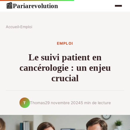
Pariarevolution
📰
Accueil
›
Emploi
EMPLOI
Le suivi patient en
cancérologie : un enjeu
crucial
Thomas
29 novembre 2024
5 min de lecture
T